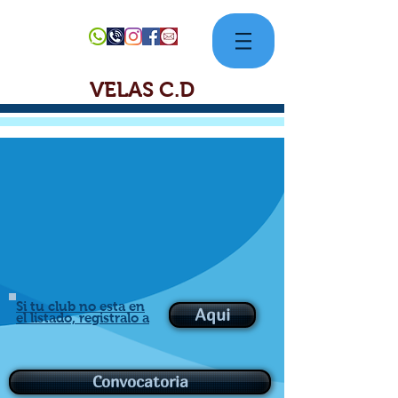
VELAS C.D
III FESTIVAL DE NATACIÓN
VILLAPINZON
"250 AÑOS DE HISTORIA,
IDENTIDAD Y TRADICIÓN"
Suesca, Cundinamarca -
01 de agosto 2026
Si tu club no esta en
Aqui
el listado, registralo a
Convocatoria