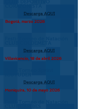
CLUB DEPORTIVO
CORAZONISTA
Descarga AQUI
Bogotá, marzo 2026
Festi-Torneo de Natación
CLUB COLDEMETA
Descarga AQUI
Villavicencio, 18 de abril 2026
Festi-Torneo Sprint
ICUTUDER
Descarga AQUI
Moniquira, 10 de mayo 2026
Festi-Torneo de Natación
CLUB CARIBES