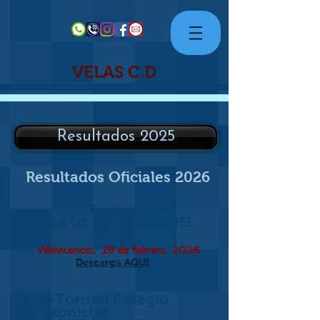
VELAS C.D
Resultados 2025
Resultados Oficiales 2026
Festival
LIGA DE NATACIÓN DEL
META
Villavicencio, 28 de febrero
2026
Descarga AQUI
Festi-Torneo Colegio
Corazonistas